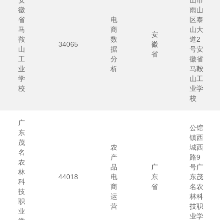
安
山市
徽
雨山
省
电
区泰
马
商
山大
安
鞍
数
道2
34065
徽
山
据
号安
省
工
分
徽省
业
析
马鞍
学
山工
校
业学
校
广
公馆
东
镇西
茂
农
城西
名
产
路9
农
品
广
号广
林
44018
电
东
东茂
科
商
省
名农
技
运
林科
职
营
技职
业
业学