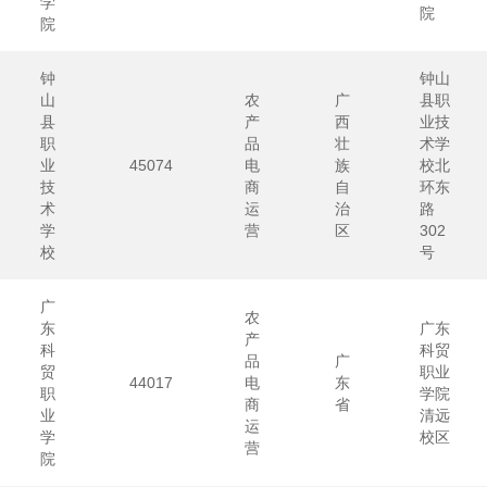
学
院
院
钟
钟山
山
农
广
县职
县
产
西
业技
职
品
壮
术学
业
45074
电
族
校北
技
商
自
环东
术
运
治
路
学
营
区
302
校
号
广
农
东
广东
产
科
科贸
品
广
贸
职业
44017
电
东
职
学院
商
省
业
清远
运
学
校区
营
院