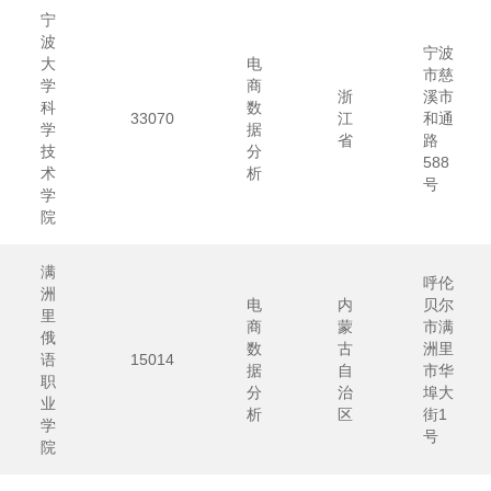
宁
波
宁波
大
电
市慈
学
商
浙
溪市
科
数
33070
江
和通
学
据
省
路
技
分
588
术
析
号
学
院
满
呼伦
洲
电
内
贝尔
里
商
蒙
市满
俄
数
古
洲里
语
15014
据
自
市华
职
分
治
埠大
业
析
区
街1
学
号
院