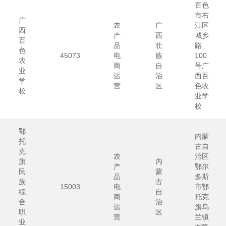
百色
市右
广
农
广
江区
西
产
西
城乡
百
品
壮
路
色
45073
电
族
100
农
商
自
号广
业
运
治
西百
学
营
区
色农
校
业学
校
鄂
内蒙
托
古自
克
农
治区
旗
内
产
鄂尔
民
蒙
品
多斯
族
古
15003
电
市鄂
综
自
商
托克
合
治
运
旗乌
职
区
营
兰镇
业