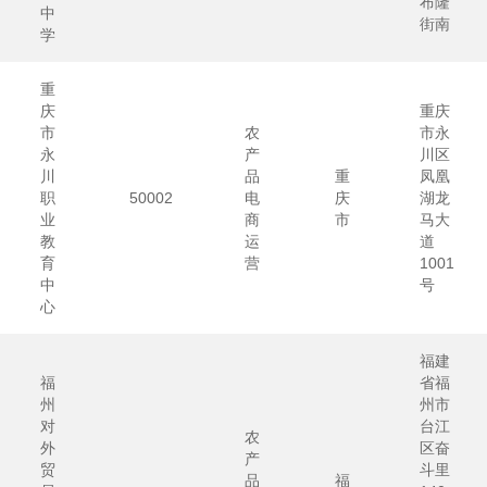
布隆
中
街南
学
重
庆
重庆
市
农
市永
永
产
川区
川
品
重
凤凰
职
50002
电
庆
湖龙
业
商
市
马大
教
运
道
育
营
1001
中
号
心
福建
福
省福
州
州市
对
台江
农
外
区奋
产
贸
斗里
品
福