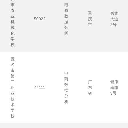
市
电
农
商
重
兴龙
业
数
50022
庆
大道
机
据
市
2号
械
分
化
析
学
校
茂
名
市
电
第
商
二
广
健康
数
职
44111
东
南路
据
业
省
9号
分
技
析
术
学
校