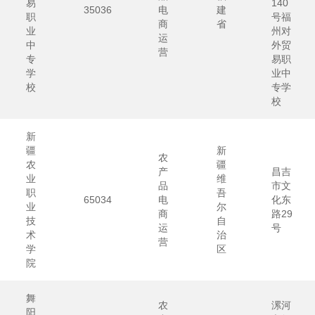
易
140
35036
电
建
职
号福
商
省
业
州对
运
中
外贸
营
专
易职
学
业中
校
专学
校
新
疆
新
农
农
疆
产
昌吉
业
维
品
市文
职
吾
65034
电
化东
业
尔
商
路29
技
自
运
号
术
治
营
学
区
院
舞
农
漯河
阳