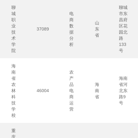
聊
聊城
城
电
市东
职
商
昌府
山
业
数
区花
37089
东
技
据
园北
省
术
分
路
学
析
133
院
号
海
南
农
省
产
海南
农
品
海
省河
林
46004
电
南
北东
科
商
省
路9
技
运
号
学
营
校
重
庆