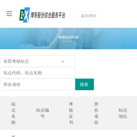
返回i博导
搜索
站
考
所
点
站点编
核
在
站点
名
号
证
省
地址
称
书
份