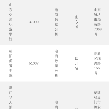
山
东
电
山东
交
商
潍坊
山
通
数
市渤
37090
东
职
据
海路
省
业
分
7369
学
析
号
院
绵
电
高新
阳
商
四
区绵
师
数
51037
川
兴路
范
据
省
166
学
分
号
院
析
厦
门
福建
华
省厦
天
电
门市
涉
商
翔安