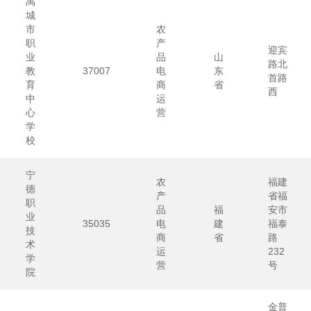
禹
城
市
农
职
产
迎宾
业
品
山
路北
教
37007
电
东
首路
育
商
省
西
中
运
心
营
学
校
宁
农
福建
德
产
省福
职
品
福
安市
业
35035
电
建
福泰
技
商
省
路
术
运
232
学
营
号
院
金普