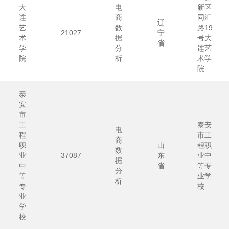
大
电
新区
连
商
同汇
辽
艺
数
路19
21027
宁
术
据
号大
省
学
分
连艺
院
析
术学
院
泰
安
市
工
泰安
电
程
市工
商
职
山
程职
数
业
37087
东
业中
据
中
省
等专
分
等
业学
析
专
校
业
学
校