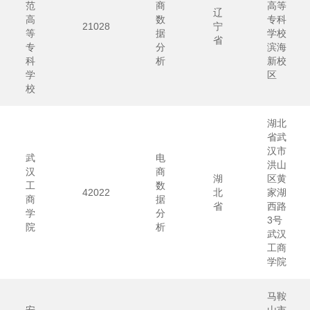
范
商
高等
辽
高
数
专科
21028
宁
等
据
学校
省
专
分
滨海
科
析
新校
学
区
校
湖北
省武
汉市
武
电
洪山
汉
商
湖
区黄
工
数
42022
北
家湖
商
据
省
西路
学
分
3号
院
析
武汉
工商
学院
马鞍