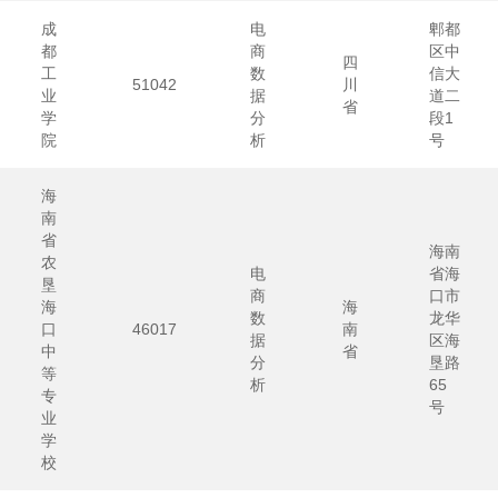
成
电
郫都
都
商
区中
四
工
数
信大
51042
川
业
据
道二
省
学
分
段1
院
析
号
海
南
省
海南
农
电
省海
垦
商
口市
海
海
数
龙华
口
46017
南
据
区海
中
省
分
垦路
等
析
65
专
号
业
学
校