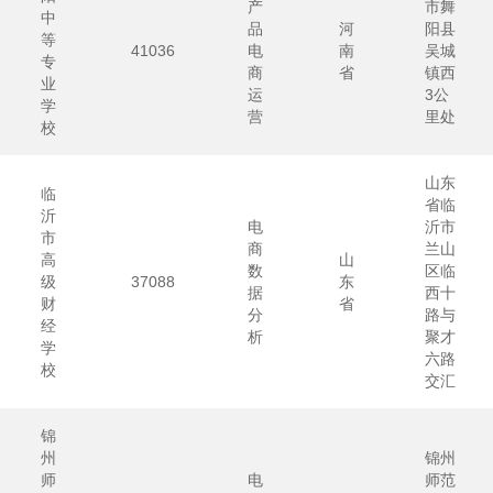
产
市舞
中
品
河
阳县
等
41036
电
南
吴城
专
商
省
镇西
业
运
3公
学
营
里处
校
山东
临
省临
沂
电
沂市
市
商
兰山
高
山
数
区临
级
37088
东
据
西十
财
省
分
路与
经
析
聚才
学
六路
校
交汇
锦
州
锦州
师
电
师范