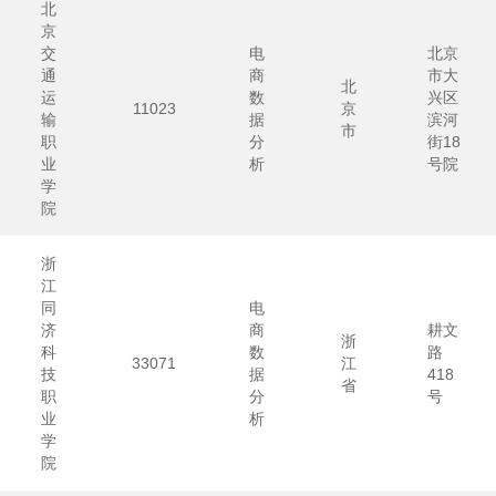
北
京
交
电
北京
通
商
市大
北
运
数
兴区
11023
京
输
据
滨河
市
职
分
街18
业
析
号院
学
院
浙
江
同
电
济
商
耕文
浙
科
数
路
33071
江
技
据
418
省
职
分
号
业
析
学
院